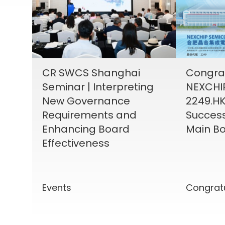
CR SWCS Shanghai
Congrat
Seminar | Interpreting
NEXCHIP
New Governance
2249.HK
Requirements and
Success
Enhancing Board
Main Bo
Effectiveness
Events
Congrat