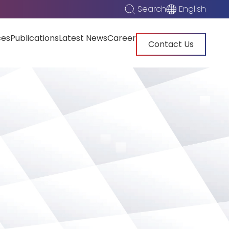
Search
English
ces
Publications
Latest News
Career
Contact Us