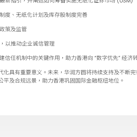
最新指引，并阐述如何筹备实施无纸化证券市场 (USM)
册制度、无纸化计划及库存股制度完善
新政策及监管
措，以推动企业诚信管理
建信任机制中的关键作用，助力香港向 “数字优先” 经济
代化具有重要意义。未来，华润方圆将持续支持及不断完
公平及合规远景，助力香港巩固国际金融枢纽地位。