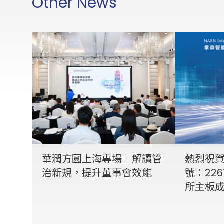
Other News
華潤方圓上海專場｜解讀管
熱烈祝
治新規，提升董事會效能
號：226
所主板