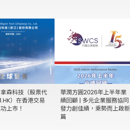
賀拿森科技（股票代
華潤方圓2026年上半年業
1.HK）在香港交易
績回顧 | 多元企業服務協同
成功上市！
發力創佳績，乘勢而上啟新
篇