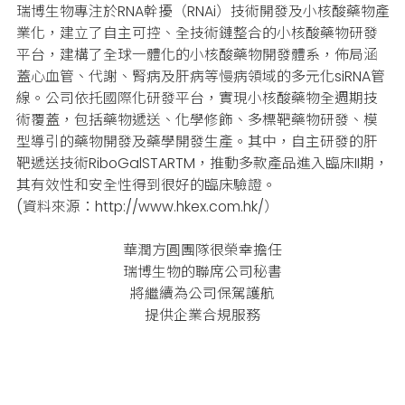
瑞博生物專注於RNA幹擾（RNAi）技術開發及小核酸藥物產
業化，建立了自主可控、全技術鏈整合的小核酸藥物研發
平台，建構了全球一體化的小核酸藥物開發體系，佈局涵
蓋心血管、代謝、腎病及肝病等慢病領域的多元化siRNA管
線。
公司依托國際化研發平台，實現小核酸藥物全週期技
術覆蓋，包括藥物遞送、化學修飾、多標靶藥物研發、模
型導引的藥物開發及藥學開發生產。
其中，自主研發的肝
靶遞送技術RiboGalSTARTM，推動多款產品進入臨床II期，
其有效性和安全性得到很好的臨床驗證。
(資料來源：http://www.hkex.com.hk/
）
華潤方圓團隊很榮幸擔任
瑞博生物的聯席公司秘書
將繼續為公司保駕護航
提供企業合規服務