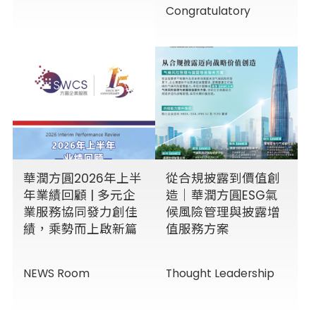
Congratulatory
華潤方圓2026年上半
從合規披露到價值創
年業績回顧 | 多元企
造｜華潤方圓ESG氣
業服務協同發力創佳
候風險管理與披露增
績，乘勢而上啟新篇
值服務方案
NEWS Room
Thought Leadership