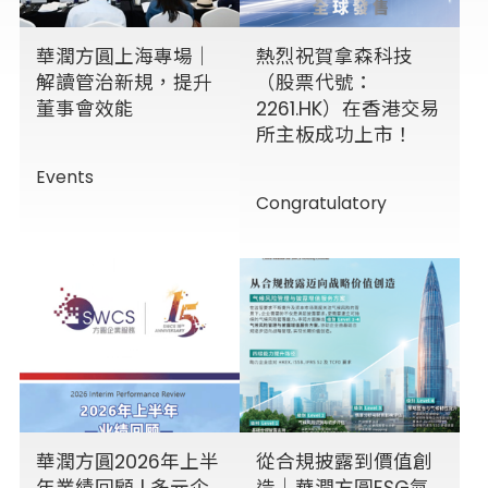
華潤方圓上海專場｜
熱烈祝賀拿森科技
解讀管治新規，提升
（股票代號：
董事會效能
2261.HK）在香港交易
所主板成功上市！
Events
Congratulatory
華潤方圓2026年上半
從合規披露到價值創
年業績回顧 | 多元企
造｜華潤方圓ESG氣