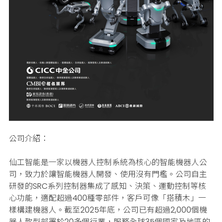
公司介紹：
仙工智能是一家以機器人控制系統為核心的智能機器人公
司，致力於讓智能機器人開發、使用沒有門檻。公司自主
研發的SRC系列控制器集成了感知、決策、運動控制等核
心功能，適配超過400種零部件，客戶可像「搭積木」一
樣構建機器人。截至2025年底，公司已有超過2,000個機
器人款型部署於20多個行業，服務全球35個國家及地區的