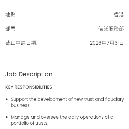
地點:
香港
部門:
信託服務部
截止申請日期:
2026年7月31日
Job Description
KEY RESPONSIBILITIES
Support the development of new trust and fiduciary
business;
Manage and oversee the daily operations of a
portfolio of trusts;