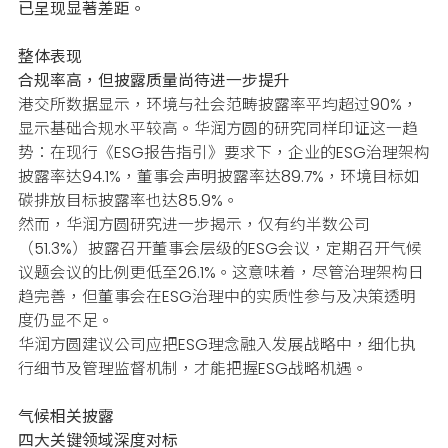
已呈现显著差距。
整体表现
合规率高，但披露质量尚待进一步提升
港交所数据显示，环境与社会范畴披露率平均超过90%，
显示基础合规水平较高。华润方圆的研究同样印证这一趋
势：在现行《ESG报告指引》要求下，企业的ESG治理架构
披露率达94.1%，董事会声明披露率达89.7%，环境目标如
碳排放目标披露率也达85.9%。
然而，华润方圆研究进一步揭示，仅有约半数公司
（51.3%）披露召开董事会层级的ESG会议，定期召开气候
议题会议的比例更低至26.1%。这意味着，尽管治理架构日
趋完善，但董事会在ESG治理中的实质性参与及决策透明
度仍显不足。
华润方圆建议公司应把ESG理念融入发展战略中，细化执
行细节及管理监督机制，才能把握ESG战略机遇。
气候相关披露
四大关键领域深度对标