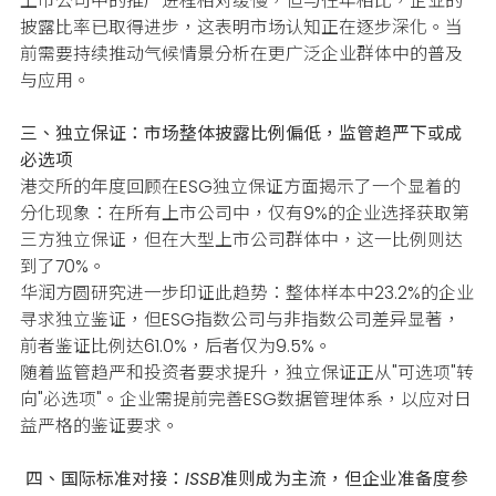
上市公司中的推广进程相对缓慢，但与往年相比，企业的
披露比率已取得进步，这表明市场认知正在逐步深化。当
前需要持续推动气候情景分析在更广泛企业群体中的普及
与应用。
三、独立保证：市场整体披露比例偏低，监管趋严下或成
必选项
港交所的年度回顾在ESG独立保证方面揭示了一个显着的
分化现象：在所有上市公司中，仅有9%的企业选择获取第
三方独立保证，但在大型上市公司群体中，这一比例则达
到了70%。
华润方圆研究进一步印证此趋势：整体样本中23.2%的企业
寻求独立鉴证，但ESG指数公司与非指数公司差异显著，
前者鉴证比例达61.0%，后者仅为9.5%。
随着监管趋严和投资者要求提升，独立保证正从"可选项"转
向"必选项"。企业需提前完善ESG数据管理体系，以应对日
益严格的鉴证要求。
四、国际标准对接：ISSB准则成为主流，但企业准备度参