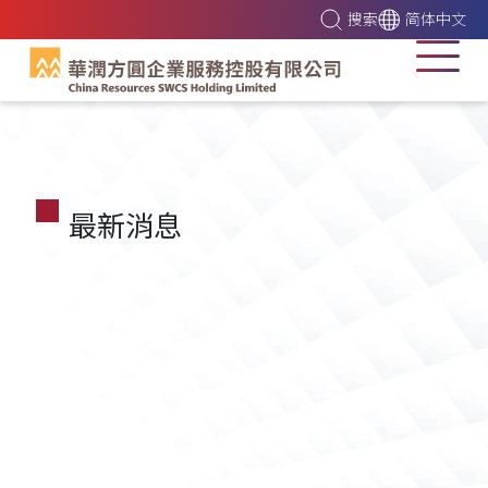
搜索
简体中文
最新消息